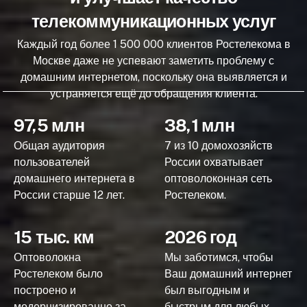
телекоммуникационных услуг
Каждый год более 1 500 000 клиентов Ростелекома в
Москве даже не успевают заметить проблему с
домашним интернетом, поскольку она выявляется и
устраняется ещё до обращения клиента.
97,5 млн
38,1 млн
Общая аудитория
7 из 10 домохозяйств
пользователей
России охватывает
домашнего интернета в
оптоволоконная сеть
России старше 12 лет.
Ростелеком.
15 тыс. км
2026 год
Оптоволокна
Мы заботимся, чтобы
Ростелеком было
Ваш домашний интернет
построено и
был выгодным и
модернизированно за
быстрым для любых