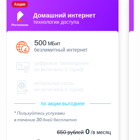
Акция
П
Домашний интернет
технологии доступа
500
МБит
безлимитный интернет
цифровое телевидение
не включено в тариф
мобильная связь
не включена в тариф
по акции выгоднее
* Пользуйтесь услугами
*
в течение 30 дней бесплатно
в
0
650 рублей
/в месяц