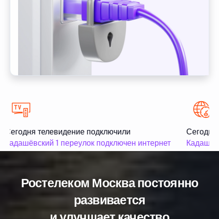
Сегодня телевидение подключили
Сегодня 
Кадашёвский 1 переулок подключен интернет
Кадашёвс
Ростелеком Москва постоянно
развивается
и улучшает качество