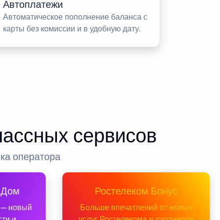
Автоплатежи
Автоматическое пополнение баланса с
карты без комиссии и в удобную дату.
лассных сервисов
нка оператора
 Дом
Ростелеком Бонус
 — новый
Больше впечатлений от новых
сти и
услуг Ростелекома и партнеров