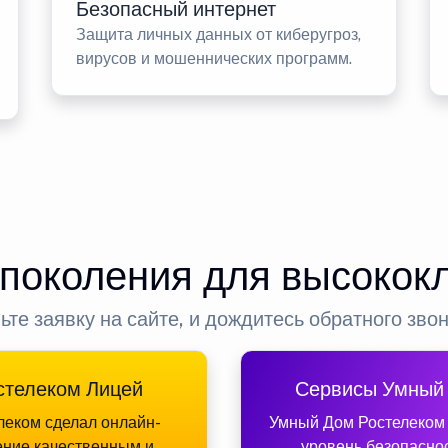
Безопасный интернет
Защита личных данных от киберугроз,
вирусов и мошеннических программ.
 поколения для высокок
ьте заявку на сайте, и дождитесь обратного зво
стелеком Лицей
Сервисы Умный
леком сделал онлайн-
Умный Дом Ростелеком
ение качественным и
уровень безопасно