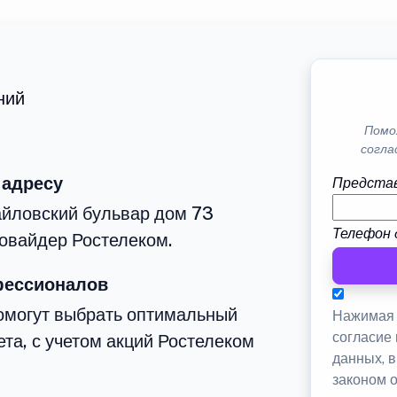
ний
Помо
согла
 адресу
Представ
айловский бульвар дом 73
Телефон 
овайдер Ростелеком.
фессионалов
омогут выбрать оптимальный
Нажимая 
согласие
та, с учетом акций Ростелеком
данных, 
законом 