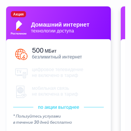
Акция
П
Домашний интернет
технологии доступа
500
МБит
безлимитный интернет
цифровое телевидение
не включено в тариф
мобильная связь
не включена в тариф
по акции выгоднее
* Пользуйтесь услугами
*
в течение 30 дней бесплатно
в