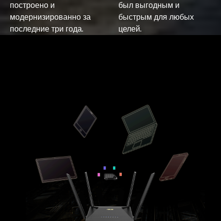
построено и
был выгодным и
модернизированно за
быстрым для любых
последние три года.
целей.