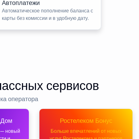
Автоплатежи
Автоматическое пополнение баланса с
карты без комиссии и в удобную дату.
лассных сервисов
нка оператора
 Дом
Ростелеком Бонус
 — новый
Больше впечатлений от новых
сти и
услуг Ростелекома и партнеров