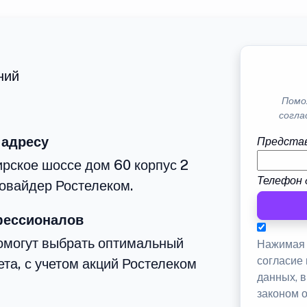
ний
Помо
согла
 адресу
Представ
рское шоссе дом 60 корпус 2
Телефон 
овайдер Ростелеком.
фессионалов
омогут выбрать оптимальный
Нажимая 
согласие
та, с учетом акций Ростелеком
данных, 
законом 