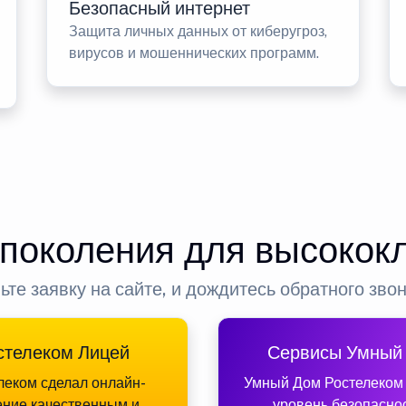
Безопасный интернет
Защита личных данных от киберугроз,
вирусов и мошеннических программ.
 поколения для высокок
ьте заявку на сайте, и дождитесь обратного зво
стелеком Лицей
Сервисы Умный
леком сделал онлайн-
Умный Дом Ростелеком
ение качественным и
уровень безопасно