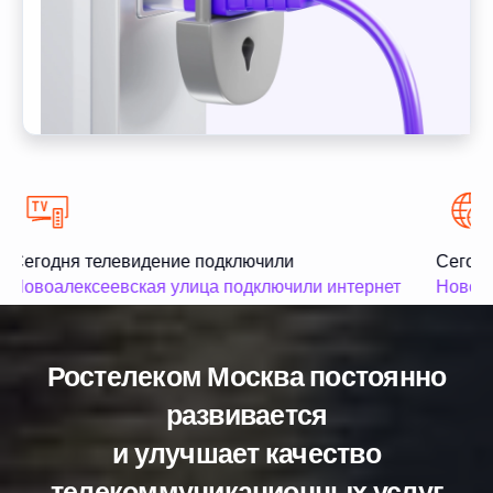
Сегодня телевидение подключили
Сегодн
Новоалексеевская улица подключили интернет
Новобу
Ростелеком Москва постоянно
развивается
и улучшает качество
телекоммуникационных услуг