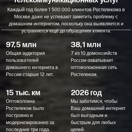
Каждый год более 1 500 000 клиентов Ростелекома в
Москве даже не успевают заметить проблему с
домашним интернетом, поскольку она выявляется и
устраняется ещё до обращения клиента.
97,5 млн
38,1 млн
Общая аудитория
7 из 10 домохозяйств
пользователей
России охватывает
домашнего интернета в
оптоволоконная сеть
России старше 12 лет.
Ростелеком.
15 тыс. км
2026 год
Оптоволокна
Мы заботимся, чтобы
Ростелеком было
Ваш домашний интернет
построено и
был выгодным и
модернизированно за
быстрым для любых
последние три года.
целей.