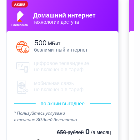
Акция
П
Домашний интернет
технологии доступа
500
МБит
безлимитный интернет
цифровое телевидение
не включено в тариф
мобильная связь
не включена в тариф
по акции выгоднее
* Пользуйтесь услугами
*
в течение 30 дней бесплатно
в
0
650 рублей
/в месяц