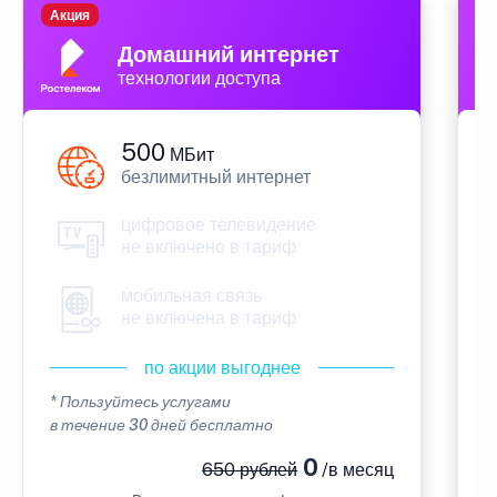
Акция
П
Домашний интернет
технологии доступа
500
МБит
безлимитный интернет
цифровое телевидение
не включено в тариф
мобильная связь
не включена в тариф
по акции выгоднее
* Пользуйтесь услугами
*
в течение 30 дней бесплатно
в
0
650 рублей
/в месяц