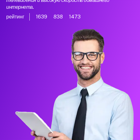
телевидения и высокую скорость домашнего
интернета.
рейтинг
1639
838
1473