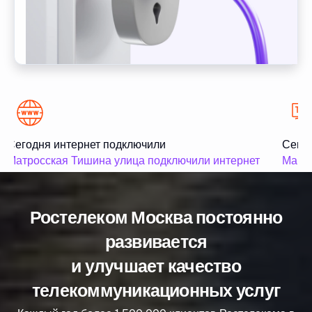
Сегодня интернет подключили
Сегод
Матросская Тишина улица подключили интернет
Маши 
Ростелеком Москва постоянно
развивается
и улучшает качество
телекоммуникационных услуг