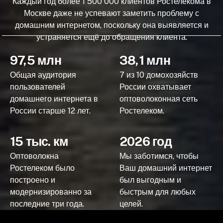
Каждый год более 1 500 000 клиентов Ростелекома в
Москве даже не успевают заметить проблему с
домашним интернетом, поскольку она выявляется и
устраняется ещё до обращения клиента.
97,5 млн
38,1 млн
Общая аудитория
7 из 10 домохозяйств
пользователей
России охватывает
домашнего интернета в
оптоволоконная сеть
России старше 12 лет.
Ростелеком.
15 тыс. км
2026 год
Оптоволокна
Мы заботимся, чтобы
Ростелеком было
Ваш домашний интернет
построено и
был выгодным и
модернизированно за
быстрым для любых
последние три года.
целей.