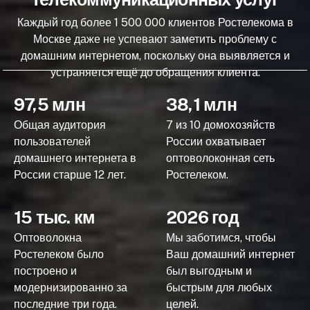
Каждый год более 1 500 000 клиентов Ростелекома в
Москве даже не успевают заметить проблему с
домашним интернетом, поскольку она выявляется и
устраняется ещё до обращения клиента.
97,5 млн
38,1 млн
Общая аудитория
7 из 10 домохозяйств
пользователей
России охватывает
домашнего интернета в
оптоволоконная сеть
России старше 12 лет.
Ростелеком.
15 тыс. км
2026 год
Оптоволокна
Мы заботимся, чтобы
Ростелеком было
Ваш домашний интернет
построено и
был выгодным и
модернизированно за
быстрым для любых
последние три года.
целей.