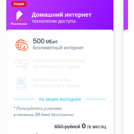
Акция
П
Домашний интернет
технологии доступа
500
МБит
безлимитный интернет
цифровое телевидение
не включено в тариф
мобильная связь
не включена в тариф
по акции выгоднее
* Пользуйтесь услугами
*
в течение 30 дней бесплатно
в
0
650 рублей
/в месяц