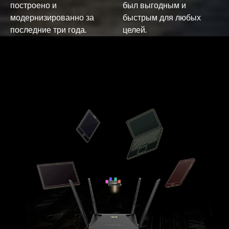
построено и
был выгодным и
модернизированно за
быстрым для любых
последние три года.
целей.