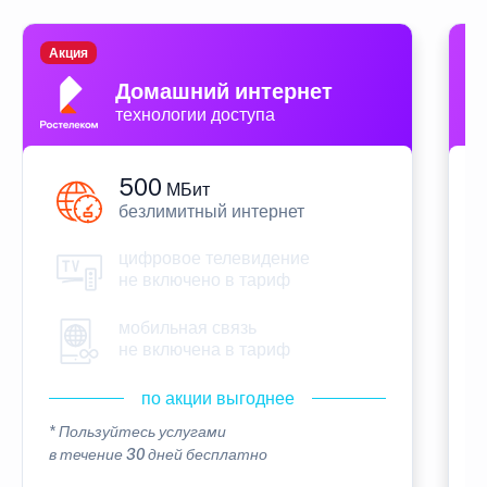
Акция
П
Домашний интернет
технологии доступа
500
МБит
безлимитный интернет
цифровое телевидение
не включено в тариф
мобильная связь
не включена в тариф
по акции выгоднее
* Пользуйтесь услугами
*
в течение 30 дней бесплатно
в