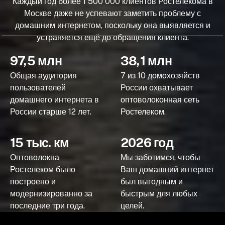
Каждый год более 1 500 000 клиентов Ростелекома в
Москве даже не успевают заметить проблему с
домашним интернетом, поскольку она выявляется и
устраняется ещё до обращения клиента.
97,5 млн
38,1 млн
Общая аудитория
7 из 10 домохозяйств
пользователей
России охватывает
домашнего интернета в
оптоволоконная сеть
России старше 12 лет.
Ростелеком.
15 тыс. км
2026 год
Оптоволокна
Мы заботимся, чтобы
Ростелеком было
Ваш домашний интернет
построено и
был выгодным и
модернизированно за
быстрым для любых
последние три года.
целей.