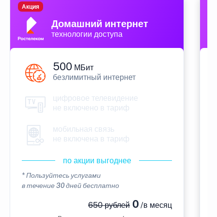
Акция
П
Домашний интернет
технологии доступа
500
МБит
безлимитный интернет
цифровое телевидение
не включено в тариф
мобильная связь
не включена в тариф
по акции выгоднее
* Пользуйтесь услугами
*
в течение 30 дней бесплатно
в
0
650 рублей
/в месяц