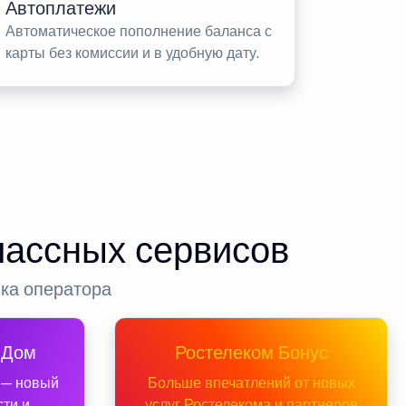
Автоплатежи
Автоматическое пополнение баланса с
карты без комиссии и в удобную дату.
лассных сервисов
нка оператора
 Дом
Ростелеком Бонус
 — новый
Больше впечатлений от новых
сти и
услуг Ростелекома и партнеров