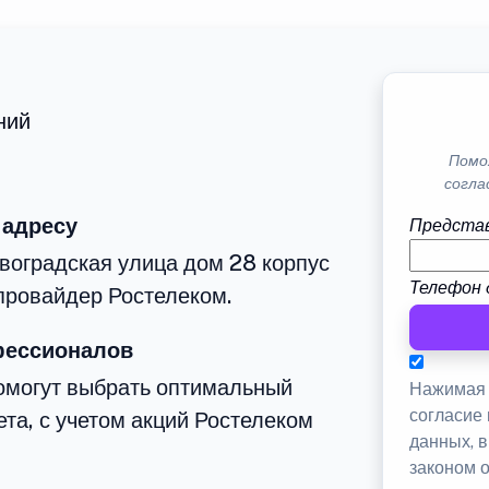
ний
Помо
согла
 адресу
Представ
воградская улица дом 28 корпус
Телефон 
провайдер Ростелеком.
фессионалов
омогут выбрать оптимальный
Нажимая 
согласие
та, с учетом акций Ростелеком
данных, 
законом 