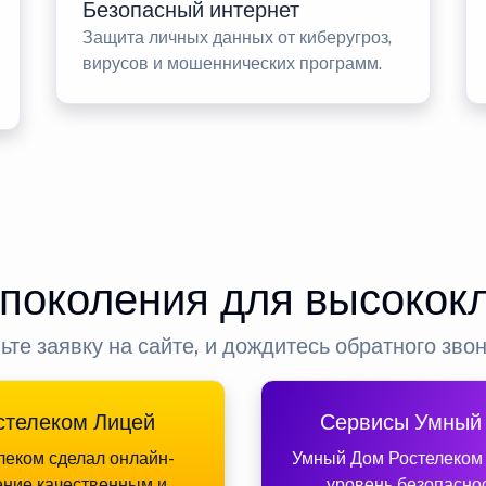
Безопасный интернет
Защита личных данных от киберугроз,
вирусов и мошеннических программ.
 поколения для высокок
ьте заявку на сайте, и дождитесь обратного зво
стелеком Лицей
Сервисы Умный
леком сделал онлайн-
Умный Дом Ростелеком
ение качественным и
уровень безопасно