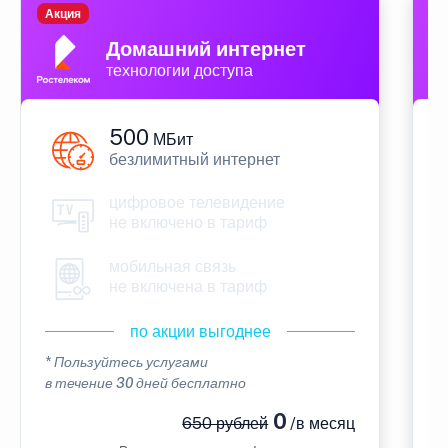
Акция
П
Домашний интернет
технологии доступа
500
МБит
безлимитный интернет
цифровое телевидение
не включено в тариф
мобильная связь
не включена в тариф
по акции выгоднее
* Пользуйтесь услугами
*
в течение 30 дней бесплатно
в
0
650 рублей
/в месяц