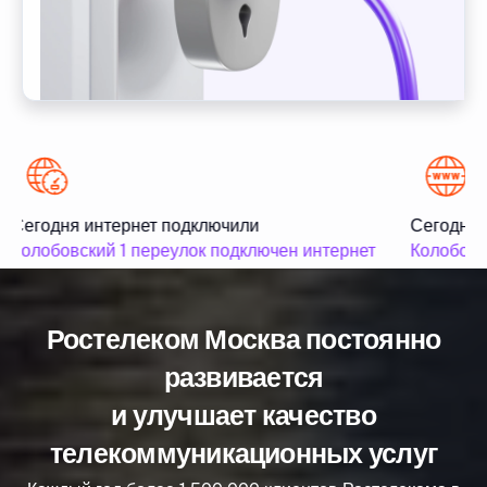
Сегодня интернет подключили
Сегодня 
Колобовский 1 переулок подключен интернет
Колобовск
Ростелеком Москва постоянно
развивается
и улучшает качество
телекоммуникационных услуг