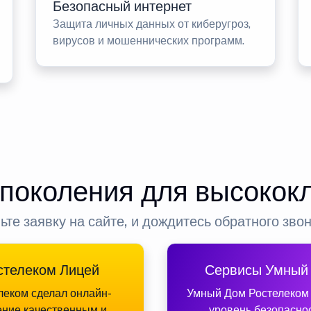
Безопасный интернет
Защита личных данных от киберугроз,
вирусов и мошеннических программ.
 поколения для высокок
ьте заявку на сайте, и дождитесь обратного зво
стелеком Лицей
Сервисы Умный
леком сделал онлайн-
Умный Дом Ростелеком
ение качественным и
уровень безопасно