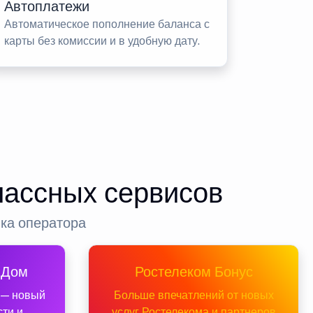
Автоплатежи
Автоматическое пополнение баланса с
карты без комиссии и в удобную дату.
лассных сервисов
нка оператора
 Дом
Ростелеком Бонус
 — новый
Больше впечатлений от новых
сти и
услуг Ростелекома и партнеров