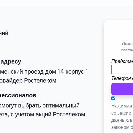
ний
Помо
согла
 адресу
Представ
менский проезд дом 14 корпус 1
Телефон 
овайдер Ростелеком.
фессионалов
омогут выбрать оптимальный
Нажимая 
согласие
та, с учетом акций Ростелеком
данных, 
законом 