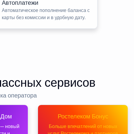
Автоплатежи
Автоматическое пополнение баланса с
карты без комиссии и в удобную дату.
лассных сервисов
нка оператора
 Дом
Ростелеком Бонус
 — новый
Больше впечатлений от новых
сти и
услуг Ростелекома и партнеров