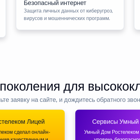
Безопасный интернет
Защита личных данных от киберугроз,
вирусов и мошеннических программ.
 поколения для высокок
ьте заявку на сайте, и дождитесь обратного зво
стелеком Лицей
Сервисы Умный
леком сделал онлайн-
Умный Дом Ростелеком
ение качественным и
уровень безопасно