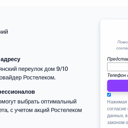
ний
Помо
согла
 адресу
Представ
янский переулок дом 9/10
Телефон 
овайдер Ростелеком.
фессионалов
омогут выбрать оптимальный
Нажимая 
согласие
та, с учетом акций Ростелеком
данных, 
законом 