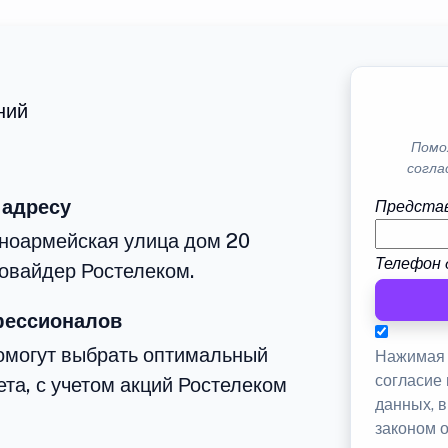
ний
Помо
согла
 адресу
Представ
сноармейская улица дом 20
Телефон 
овайдер Ростелеком.
фессионалов
омогут выбрать оптимальный
Нажимая 
согласие
та, с учетом акций Ростелеком
данных, 
законом 