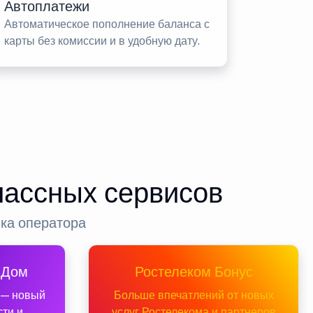
Автоплатежи
Автоматическое пополнение баланса с
карты без комиссии и в удобную дату.
лассных сервисов
нка оператора
 Дом
Ростелеком Бонус
 — новый
Больше впечатлений от новых
сти и
услуг Ростелекома и партнеров