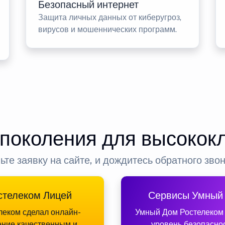
Безопасный интернет
Защита личных данных от киберугроз,
вирусов и мошеннических программ.
 поколения для высокок
ьте заявку на сайте, и дождитесь обратного зво
стелеком Лицей
Сервисы Умный
леком сделал онлайн-
Умный Дом Ростелеком
ение качественным и
уровень безопасно