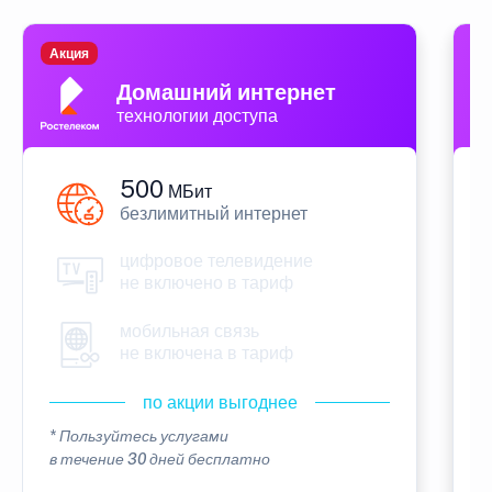
Акция
П
Домашний интернет
технологии доступа
500
МБит
безлимитный интернет
цифровое телевидение
не включено в тариф
мобильная связь
не включена в тариф
по акции выгоднее
* Пользуйтесь услугами
*
в течение 30 дней бесплатно
в