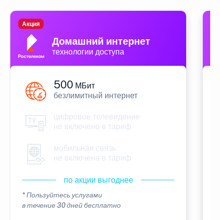
Акция
П
Домашний интернет
технологии доступа
500
МБит
безлимитный интернет
цифровое телевидение
не включено в тариф
мобильная связь
не включена в тариф
по акции выгоднее
* Пользуйтесь услугами
*
в течение 30 дней бесплатно
в