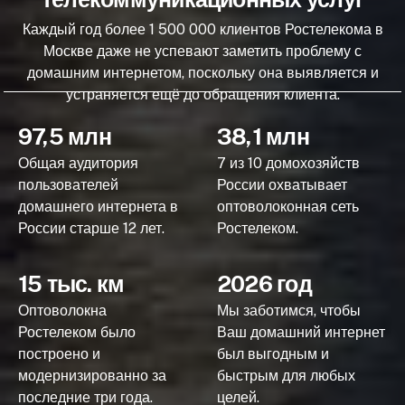
Каждый год более 1 500 000 клиентов Ростелекома в
Москве даже не успевают заметить проблему с
домашним интернетом, поскольку она выявляется и
устраняется ещё до обращения клиента.
97,5 млн
38,1 млн
Общая аудитория
7 из 10 домохозяйств
пользователей
России охватывает
домашнего интернета в
оптоволоконная сеть
России старше 12 лет.
Ростелеком.
15 тыс. км
2026 год
Оптоволокна
Мы заботимся, чтобы
Ростелеком было
Ваш домашний интернет
построено и
был выгодным и
модернизированно за
быстрым для любых
последние три года.
целей.