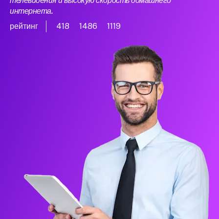
телевидения и высокую скорость домашнего
интернета.
рейтинг
418
1486
1119