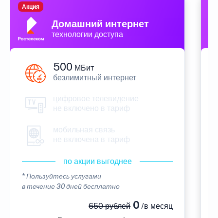
Акция
П
Домашний интернет
технологии доступа
500
МБит
безлимитный интернет
цифровое телевидение
не включено в тариф
мобильная связь
не включена в тариф
по акции выгоднее
* Пользуйтесь услугами
*
в течение 30 дней бесплатно
в
0
650 рублей
/в месяц