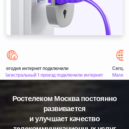
Сегодня интернет подключили
Сегодня
Магистральный 1 проезд подключили интернет
Магистр
Ростелеком Москва постоянно
развивается
и улучшает качество
телекоммуникационных услуг