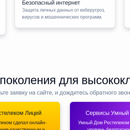
Безопасный интернет
Защита личных данных от киберугроз,
вирусов и мошеннических программ.
 поколения для высокок
ьте заявку на сайте, и дождитесь обратного зво
стелеком Лицей
Сервисы Умный
леком сделал онлайн-
Умный Дом Ростелеком
ение качественным и
уровень безопасно