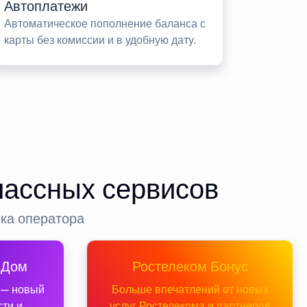
Автоплатежи
Автоматическое пополнение баланса с
карты без комиссии и в удобную дату.
лассных сервисов
нка оператора
 Дом
Ростелеком Бонус
 — новый
Больше впечатлений от новых
сти и
услуг Ростелекома и партнеров