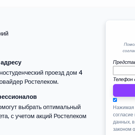
ний
Помо
согла
 адресу
Представ
ностуденческий проезд дом 4
Телефон 
овайдер Ростелеком.
фессионалов
омогут выбрать оптимальный
Нажимая 
согласие
та, с учетом акций Ростелеком
данных, 
законом 