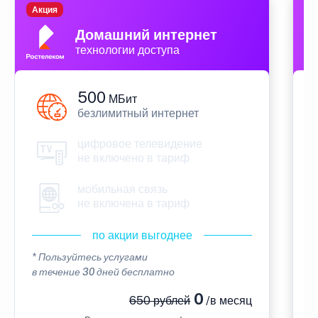
Акция
П
Домашний интернет
технологии доступа
500
МБит
безлимитный интернет
цифровое телевидение
не включено в тариф
мобильная связь
не включена в тариф
по акции выгоднее
* Пользуйтесь услугами
*
в течение 30 дней бесплатно
в
0
650 рублей
/в месяц