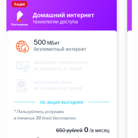
Акция
П
Домашний интернет
технологии доступа
500
МБит
безлимитный интернет
цифровое телевидение
не включено в тариф
мобильная связь
не включена в тариф
по акции выгоднее
* Пользуйтесь услугами
*
в течение 30 дней бесплатно
в
0
650 рублей
/в месяц