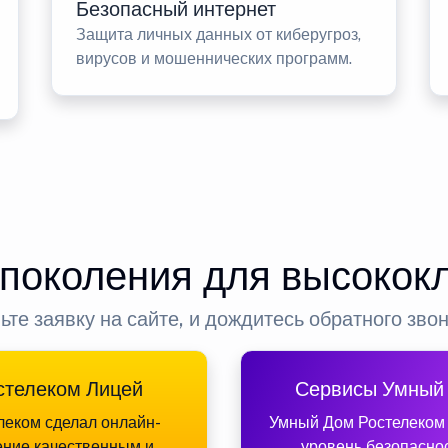
Безопасный интернет
Защита личных данных от киберугроз,
вирусов и мошеннических программ.
 поколения для высокок
ьте заявку на сайте, и дождитесь обратного зво
стелеком Лицей
Сервисы Умный
леком сделал онлайн-
Умный Дом Ростелеком
ение качественным и
уровень безопасно