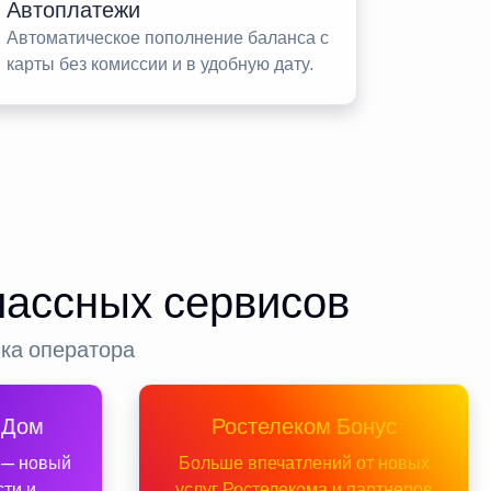
Автоплатежи
Автоматическое пополнение баланса с
карты без комиссии и в удобную дату.
лассных сервисов
нка оператора
 Дом
Ростелеком Бонус
 — новый
Больше впечатлений от новых
сти и
услуг Ростелекома и партнеров