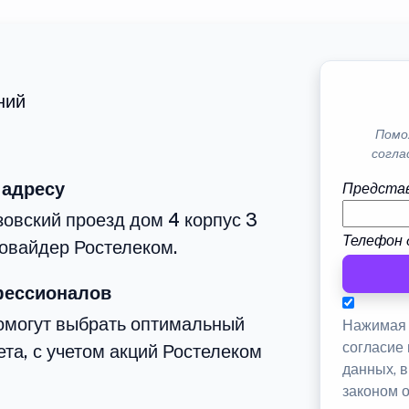
ний
Помо
согла
 адресу
Представ
зовский проезд дом 4 корпус 3
Телефон 
овайдер Ростелеком.
фессионалов
омогут выбрать оптимальный
Нажимая 
согласие
та, с учетом акций Ростелеком
данных, 
законом 