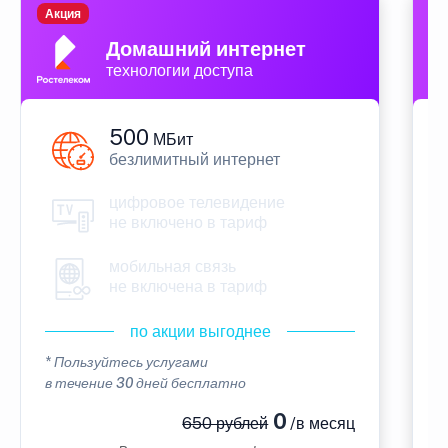
Акция
П
Домашний интернет
технологии доступа
500
МБит
безлимитный интернет
цифровое телевидение
не включено в тариф
мобильная связь
не включена в тариф
по акции выгоднее
* Пользуйтесь услугами
*
в течение 30 дней бесплатно
в
0
650 рублей
/в месяц