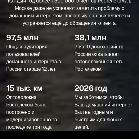
Каждый год более 1 500 000 клиентов Ростелекома в
Москве даже не успевают заметить проблему с
домашним интернетом, поскольку она выявляется и
устраняется ещё до обращения клиента.
97,5 млн
38,1 млн
Общая аудитория
7 из 10 домохозяйств
пользователей
России охватывает
домашнего интернета в
оптоволоконная сеть
России старше 12 лет.
Ростелеком.
15 тыс. км
2026 год
Оптоволокна
Мы заботимся, чтобы
Ростелеком было
Ваш домашний интернет
построено и
был выгодным и
модернизированно за
быстрым для любых
последние три года.
целей.