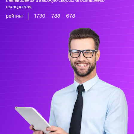
телевидения и высокую скорость домашнего
интернета.
рейтинг
1730
788
678