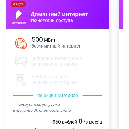
Акция
П
Домашний интернет
технологии доступа
500
МБит
безлимитный интернет
цифровое телевидение
не включено в тариф
мобильная связь
не включена в тариф
по акции выгоднее
* Пользуйтесь услугами
*
в течение 30 дней бесплатно
в
0
650 рублей
/в месяц