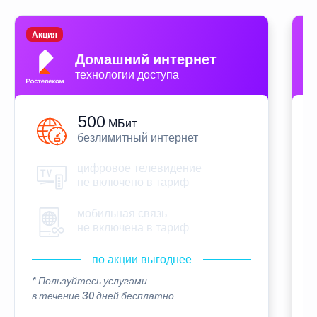
Акция
П
Домашний интернет
технологии доступа
500
МБит
безлимитный интернет
цифровое телевидение
не включено в тариф
мобильная связь
не включена в тариф
по акции выгоднее
* Пользуйтесь услугами
*
в течение 30 дней бесплатно
в