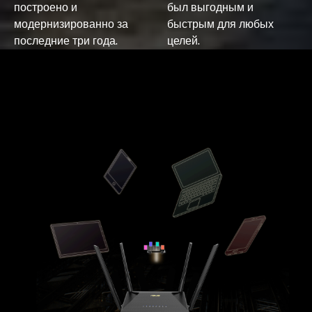
построено и
был выгодным и
модернизированно за
быстрым для любых
последние три года.
целей.