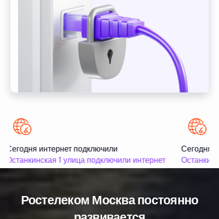
Сегодня интернет подключили
Сегодня и
Останкинская 1 улица подключили интернет
Останкинс
Ростелеком Москва постоянно
развивается