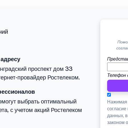
ний
Помо
согла
 адресу
Представ
нградский проспект дом 33
Телефон 
тернет-провайдер Ростелеком.
фессионалов
омогут выбрать оптимальный
Нажимая 
согласие
та, с учетом акций Ростелеком
данных, 
законом 