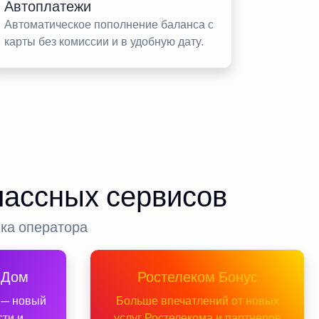
Автоплатежи
Автоматическое пополнение баланса с
карты без комиссии и в удобную дату.
лассных сервисов
нка оператора
 Дом
Ростелеком Бонус
 — новый
Больше впечатлений от новых
сти и
услуг Ростелекома и партнеров