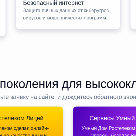
Безопасный интернет
Защита личных данных от киберугроз,
вирусов и мошеннических программ.
 поколения для высокок
ьте заявку на сайте, и дождитесь обратного зво
стелеком Лицей
Сервисы Умный
леком сделал онлайн-
Умный Дом Ростелеком
ение качественным и
уровень безопасно