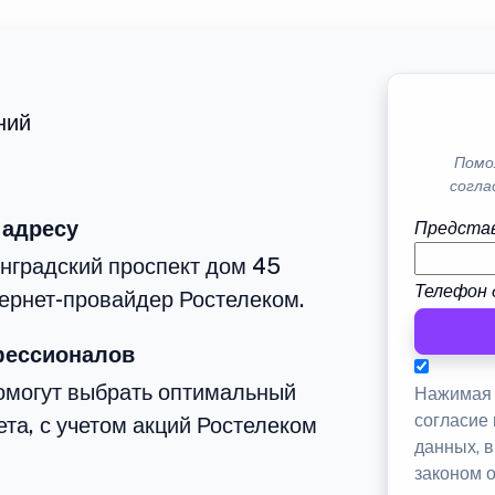
ний
Помо
согла
 адресу
Представ
нградский проспект дом 45
Телефон 
тернет-провайдер Ростелеком.
фессионалов
омогут выбрать оптимальный
Нажимая 
согласие
та, с учетом акций Ростелеком
данных, 
законом 