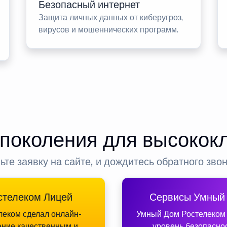
Безопасный интернет
Защита личных данных от киберугроз,
вирусов и мошеннических программ.
 поколения для высокок
ьте заявку на сайте, и дождитесь обратного зво
стелеком Лицей
Сервисы Умный
леком сделал онлайн-
Умный Дом Ростелеком
ение качественным и
уровень безопасно