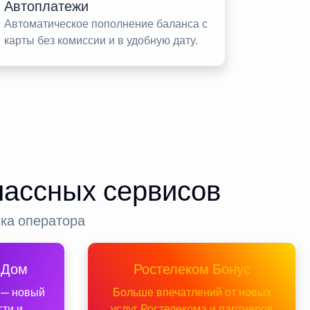
Автоплатежи
Автоматическое пополнение баланса с
карты без комиссии и в удобную дату.
лассных сервисов
нка оператора
 Дом
Ростелеком Бонус
 — новый
Больше впечатлений от новых
сти и
услуг Ростелекома и партнеров