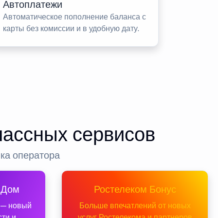
Автоплатежи
Автоматическое пополнение баланса с
карты без комиссии и в удобную дату.
лассных сервисов
нка оператора
 Дом
Ростелеком Бонус
 — новый
Больше впечатлений от новых
сти и
услуг Ростелекома и партнеров