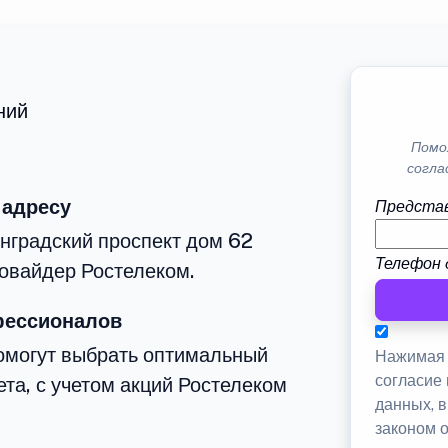
ний
Помо
согла
 адресу
Представ
нградский проспект дом 62
Телефон 
овайдер Ростелеком.
фессионалов
омогут выбрать оптимальный
Нажимая 
согласие
та, с учетом акций Ростелеком
данных, 
законом 