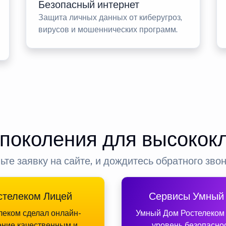
Безопасный интернет
Защита личных данных от киберугроз,
вирусов и мошеннических программ.
 поколения для высокок
ьте заявку на сайте, и дождитесь обратного зво
стелеком Лицей
Сервисы Умный
леком сделал онлайн-
Умный Дом Ростелеком
ение качественным и
уровень безопасно