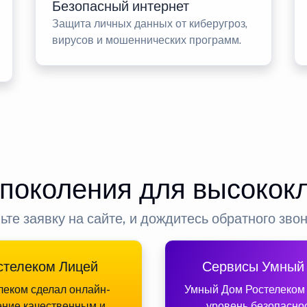
Безопасный интернет
Защита личных данных от киберугроз,
вирусов и мошеннических программ.
 поколения для высокок
ьте заявку на сайте, и дождитесь обратного зво
стелеком Лицей
Сервисы Умный
леком сделал онлайн-
Умный Дом Ростелеком
ение качественным и
уровень безопасно