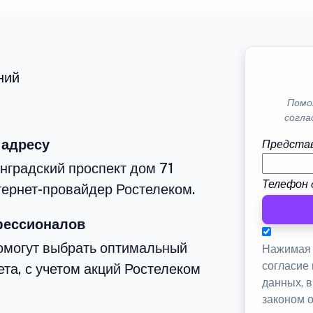
ний
Помо
согла
 адресу
Представ
нградский проспект дом 71
Телефон 
тернет-провайдер Ростелеком.
фессионалов
омогут выбрать оптимальный
Нажимая 
согласие
та, с учетом акций Ростелеком
данных, 
законом 