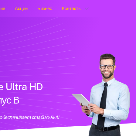
ние
Акции
Бизнес
Контакты
е Ultra HD
пус В
й обеспечивает стабильный