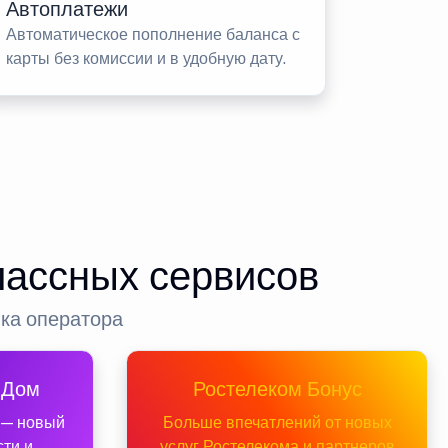
Автоплатежи
Автоматическое пополнение баланса с
карты без комиссии и в удобную дату.
лассных сервисов
нка оператора
 Дом
Ростелеком Бонус
 — новый
Больше впечатлений от новых
сти и
услуг Ростелекома и партнеров