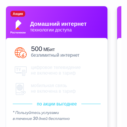
Акция
П
Домашний интернет
технологии доступа
500
МБит
безлимитный интернет
цифровое телевидение
не включено в тариф
мобильная связь
не включена в тариф
по акции выгоднее
* Пользуйтесь услугами
*
в течение 30 дней бесплатно
в