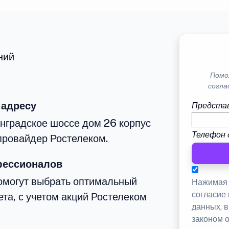
ний
Помо
согла
 адресу
Представ
нградское шоссе дом 26 корпус
Телефон 
провайдер Ростелеком.
фессионалов
омогут выбрать оптимальный
Нажимая 
согласие
та, с учетом акций Ростелеком
данных, 
законом 