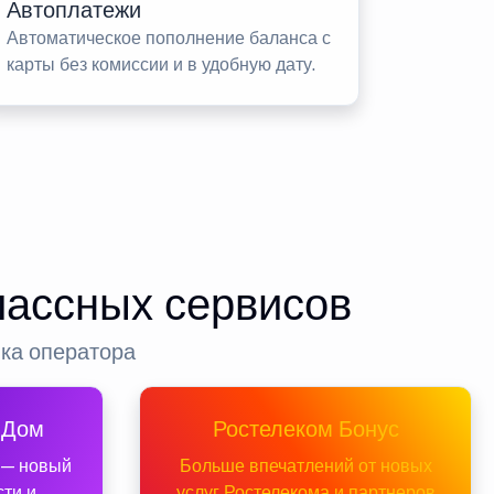
Автоплатежи
Автоматическое пополнение баланса с
карты без комиссии и в удобную дату.
лассных сервисов
нка оператора
 Дом
Ростелеком Бонус
 — новый
Больше впечатлений от новых
сти и
услуг Ростелекома и партнеров