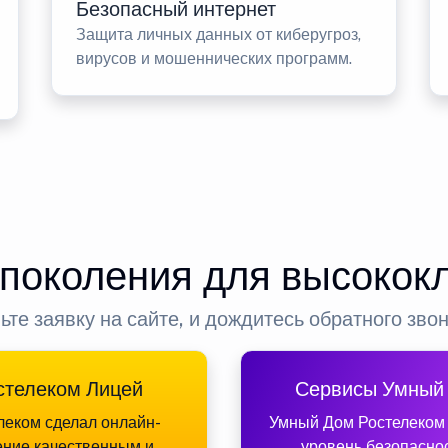
Безопасный интернет
Защита личных данных от киберугроз,
вирусов и мошеннических программ.
 поколения для высокок
ьте заявку на сайте, и дождитесь обратного зво
стелеком Лицей
Сервисы Умный
леком сделал онлайн-
Умный Дом Ростелеком
ение качественным и
уровень безопасно