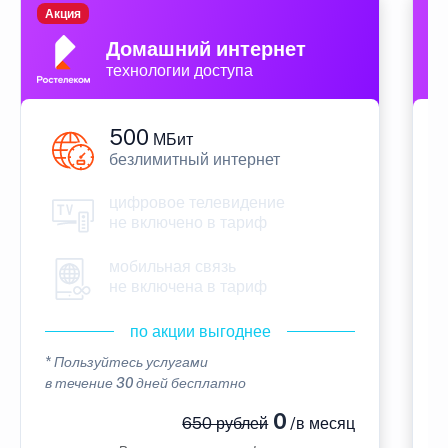
Акция
П
Домашний интернет
технологии доступа
500
МБит
безлимитный интернет
цифровое телевидение
не включено в тариф
мобильная связь
не включена в тариф
по акции выгоднее
* Пользуйтесь услугами
*
в течение 30 дней бесплатно
в
0
650 рублей
/в месяц