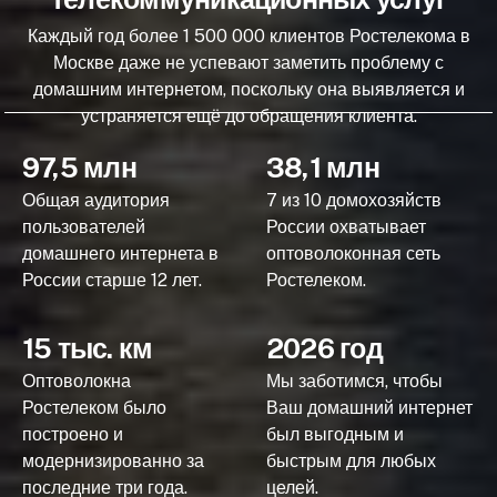
Каждый год более 1 500 000 клиентов Ростелекома в
Москве даже не успевают заметить проблему с
домашним интернетом, поскольку она выявляется и
устраняется ещё до обращения клиента.
97,5 млн
38,1 млн
Общая аудитория
7 из 10 домохозяйств
пользователей
России охватывает
домашнего интернета в
оптоволоконная сеть
России старше 12 лет.
Ростелеком.
15 тыс. км
2026 год
Оптоволокна
Мы заботимся, чтобы
Ростелеком было
Ваш домашний интернет
построено и
был выгодным и
модернизированно за
быстрым для любых
последние три года.
целей.