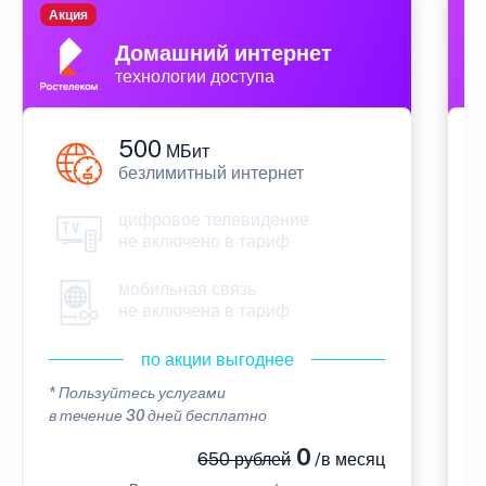
Акция
П
Домашний интернет
технологии доступа
500
МБит
безлимитный интернет
цифровое телевидение
не включено в тариф
мобильная связь
не включена в тариф
по акции выгоднее
* Пользуйтесь услугами
*
в течение 30 дней бесплатно
в
0
650 рублей
/в месяц