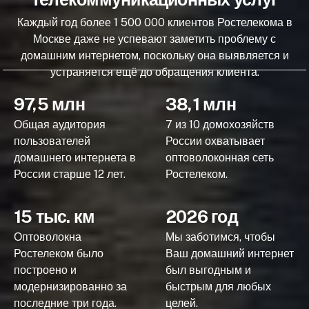
Каждый год более 1 500 000 клиентов Ростелекома в
Москве даже не успевают заметить проблему с
домашним интернетом, поскольку она выявляется и
устраняется ещё до обращения клиента.
97,5 млн
38,1 млн
Общая аудитория
7 из 10 домохозяйств
пользователей
России охватывает
домашнего интернета в
оптоволоконная сеть
России старше 12 лет.
Ростелеком.
15 тыс. км
2026 год
Оптоволокна
Мы заботимся, чтобы
Ростелеком было
Ваш домашний интернет
построено и
был выгодным и
модернизированно за
быстрым для любых
последние три года.
целей.