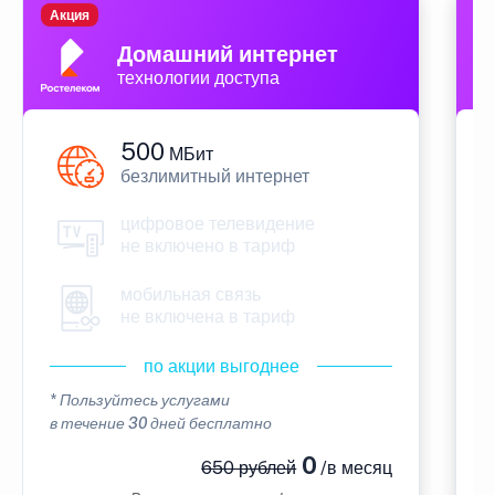
Акция
П
Домашний интернет
технологии доступа
500
МБит
безлимитный интернет
цифровое телевидение
не включено в тариф
мобильная связь
не включена в тариф
по акции выгоднее
* Пользуйтесь услугами
*
в течение 30 дней бесплатно
в
0
650 рублей
/в месяц