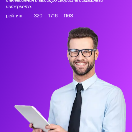
телевидения и высокую скорость домашнего
интернета.
рейтинг
320
1716
1163