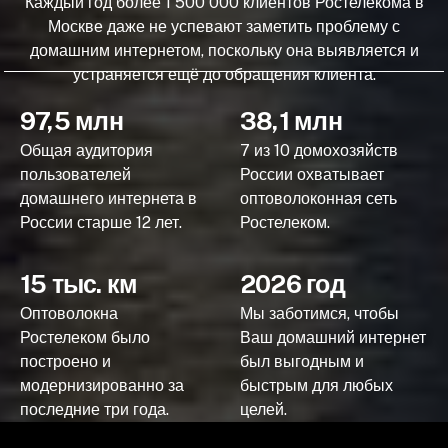
Каждый год более 1 500 000 клиентов Ростелекома в
Москве даже не успевают заметить проблему с
домашним интернетом, поскольку она выявляется и
устраняется ещё до обращения клиента.
97,5 млн
38,1 млн
Общая аудитория
7 из 10 домохозяйств
пользователей
России охватывает
домашнего интернета в
оптоволоконная сеть
России старше 12 лет.
Ростелеком.
15 тыс. км
2026 год
Оптоволокна
Мы заботимся, чтобы
Ростелеком было
Ваш домашний интернет
построено и
был выгодным и
модернизированно за
быстрым для любых
последние три года.
целей.