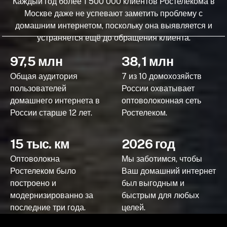
Каждый год более 1 500 000 клиентов Ростелекома в
Москве даже не успевают заметить проблему с
домашним интернетом, поскольку она выявляется и
устраняется ещё до обращения клиента.
97,5 млн
38,1 млн
Общая аудитория
7 из 10 домохозяйств
пользователей
России охватывает
домашнего интернета в
оптоволоконная сеть
России старше 12 лет.
Ростелеком.
15 тыс. км
2026 год
Оптоволокна
Мы заботимся, чтобы
Ростелеком было
Ваш домашний интернет
построено и
был выгодным и
модернизированно за
быстрым для любых
последние три года.
целей.