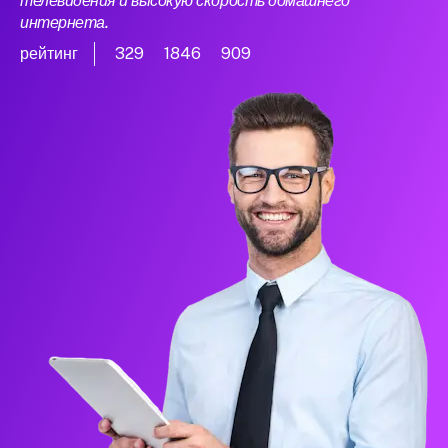
телевидения и высокую скорость домашнего
интернета.
рейтинг
329
1846
909