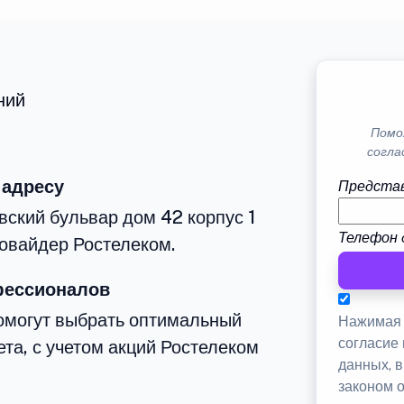
ний
Помо
согла
 адресу
Представ
вский бульвар дом 42 корпус 1
Телефон 
овайдер Ростелеком.
фессионалов
омогут выбрать оптимальный
Нажимая 
согласие
та, с учетом акций Ростелеком
данных, 
законом 