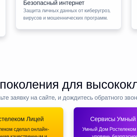
Безопасный интернет
Защита личных данных от киберугроз,
вирусов и мошеннических программ.
 поколения для высокок
ьте заявку на сайте, и дождитесь обратного зво
стелеком Лицей
Сервисы Умный
леком сделал онлайн-
Умный Дом Ростелеком
ение качественным и
уровень безопасно