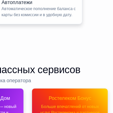
Автоплатежи
Автоматическое пополнение баланса с
карты без комиссии и в удобную дату.
лассных сервисов
нка оператора
 Дом
Ростелеком Бонус
 — новый
Больше впечатлений от новых
сти и
услуг Ростелекома и партнеров