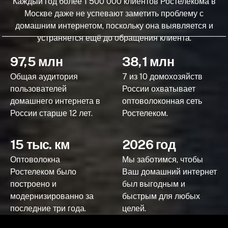
Каждый год более 1 500 000 клиентов Ростелекома в
Москве даже не успевают заметить проблему с
домашним интернетом, поскольку она выявляется и
устраняется ещё до обращения клиента.
97,5 млн
38,1 млн
Общая аудитория
7 из 10 домохозяйств
пользователей
России охватывает
домашнего интернета в
оптоволоконная сеть
России старше 12 лет.
Ростелеком.
15 тыс. км
2026 год
Оптоволокна
Мы заботимся, чтобы
Ростелеком было
Ваш домашний интернет
построено и
был выгодным и
модернизированно за
быстрым для любых
последние три года.
целей.