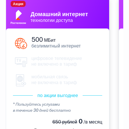
Акция
П
Домашний интернет
технологии доступа
500
МБит
безлимитный интернет
цифровое телевидение
не включено в тариф
мобильная связь
не включена в тариф
по акции выгоднее
* Пользуйтесь услугами
*
в течение 30 дней бесплатно
в
0
650 рублей
/в месяц