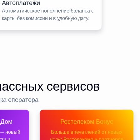
Автоплатежи
Автоматическое пополнение баланса с
карты без комиссии и в удобную дату.
лассных сервисов
нка оператора
 Дом
Ростелеком Бонус
 — новый
Больше впечатлений от новых
сти и
услуг Ростелекома и партнеров