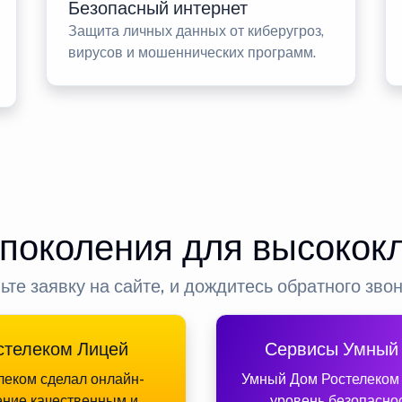
Безопасный интернет
Защита личных данных от киберугроз,
вирусов и мошеннических программ.
 поколения для высокок
ьте заявку на сайте, и дождитесь обратного зво
стелеком Лицей
Сервисы Умный
леком сделал онлайн-
Умный Дом Ростелеком
ение качественным и
уровень безопасно