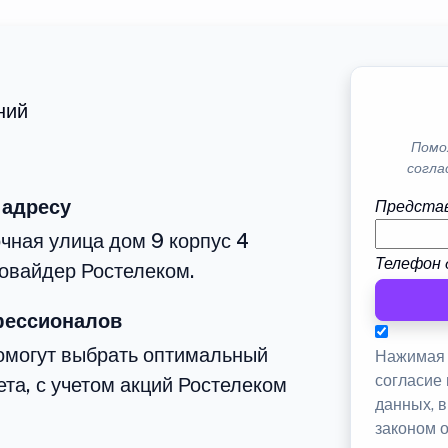
ний
Помо
согла
 адресу
Представ
чная улица дом 9 корпус 4
Телефон 
овайдер Ростелеком.
фессионалов
омогут выбрать оптимальный
Нажимая 
согласие
та, с учетом акций Ростелеком
данных, 
законом 