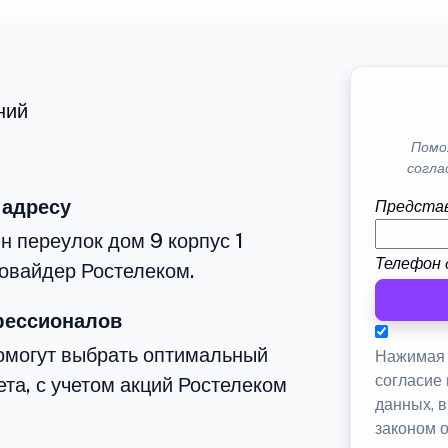
ний
Помо
согла
 адресу
Представ
н переулок дом 9 корпус 1
Телефон 
овайдер Ростелеком.
фессионалов
омогут выбрать оптимальный
Нажимая 
согласие
та, с учетом акций Ростелеком
данных, 
законом 