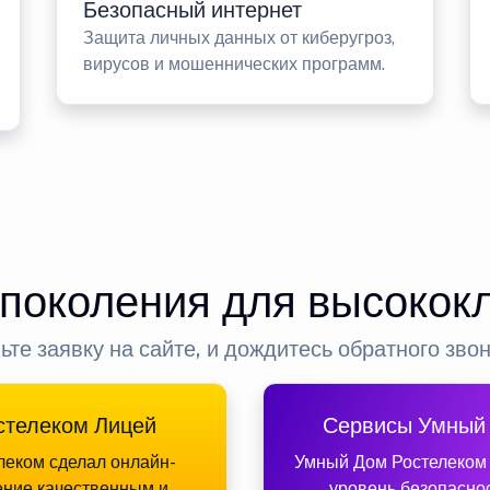
Безопасный интернет
Защита личных данных от киберугроз,
вирусов и мошеннических программ.
 поколения для высокок
ьте заявку на сайте, и дождитесь обратного зво
стелеком Лицей
Сервисы Умный
леком сделал онлайн-
Умный Дом Ростелеком
ение качественным и
уровень безопасно