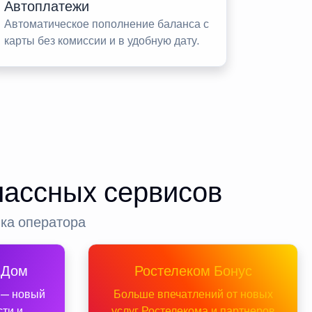
Автоплатежи
Автоматическое пополнение баланса с
карты без комиссии и в удобную дату.
лассных сервисов
нка оператора
 Дом
Ростелеком Бонус
 — новый
Больше впечатлений от новых
сти и
услуг Ростелекома и партнеров