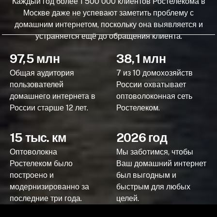
Каждый год более 1 500 000 клиентов Ростелекома в
Москве даже не успевают заметить проблему с
домашним интернетом, поскольку она выявляется и
устраняется ещё до обращения клиента.
97,5 млн
38,1 млн
Общая аудитория
7 из 10 домохозяйств
пользователей
России охватывает
домашнего интернета в
оптоволоконная сеть
России старше 12 лет.
Ростелеком.
15 тыс. км
2026 год
Оптоволокна
Мы заботимся, чтобы
Ростелеком было
Ваш домашний интернет
построено и
был выгодным и
модернизированно за
быстрым для любых
последние три года.
целей.