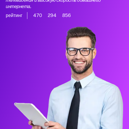
телевидения и высокую скорость домашнего
интернета.
рейтинг
470
294
856