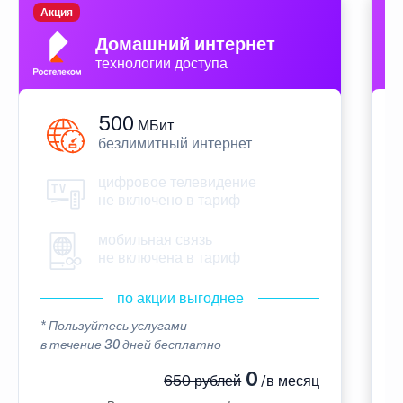
Акция
П
Домашний интернет
технологии доступа
500
МБит
безлимитный интернет
цифровое телевидение
не включено в тариф
мобильная связь
не включена в тариф
по акции выгоднее
* Пользуйтесь услугами
*
в течение 30 дней бесплатно
в
0
650 рублей
/в месяц