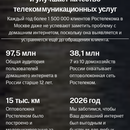
телекоммуникационных услуг
Каждый год более 1 500 000 клиентов Ростелекома в
Москве даже не успевают заметить проблему с
домашним интернетом, поскольку она выявляется и
устраняется ещё до обращения клиента.
97,5 млн
38,1 млн
Общая аудитория
7 из 10 домохозяйств
пользователей
России охватывает
домашнего интернета в
оптоволоконная сеть
России старше 12 лет.
Ростелеком.
15 тыс. км
2026 год
Оптоволокна
Мы заботимся, чтобы
Ростелеком было
Ваш домашний интернет
построено и
был выгодным и
модернизированно за
быстрым для любых