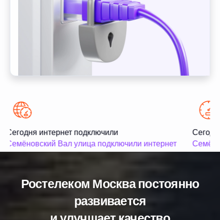
Сегодня интернет подключили
Сегодня
Семёновский Вал улица подключили интернет
Семёнов
Ростелеком Москва постоянно
развивается
и улучшает качество