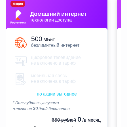
Акция
П
Домашний интернет
технологии доступа
500
МБит
безлимитный интернет
цифровое телевидение
не включено в тариф
мобильная связь
не включена в тариф
по акции выгоднее
* Пользуйтесь услугами
*
в течение 30 дней бесплатно
в
0
650 рублей
/в месяц