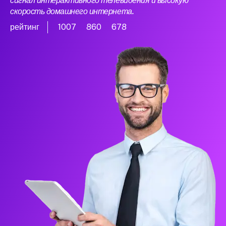
сигнал интерактивного телевидения и высокую
скорость домашнего интернета.
рейтинг
1007
860
678