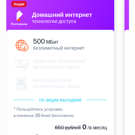
Акция
П
Домашний интернет
технологии доступа
500
МБит
безлимитный интернет
цифровое телевидение
не включено в тариф
мобильная связь
не включена в тариф
по акции выгоднее
* Пользуйтесь услугами
*
в течение 30 дней бесплатно
в
0
650 рублей
/в месяц