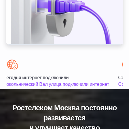
Сегодня интернет подключили
Сегод
Сокольнический Вал улица подключили интернет
Сокол
Ростелеком Москва постоянно
развивается
и улучшает качество