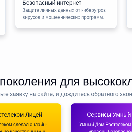
Безопасный интернет
Защита личных данных от киберугроз,
вирусов и мошеннических программ.
 поколения для высокок
ьте заявку на сайте, и дождитесь обратного зво
стелеком Лицей
Сервисы Умный
леком сделал онлайн-
Умный Дом Ростелеком
ение качественным и
уровень безопасно