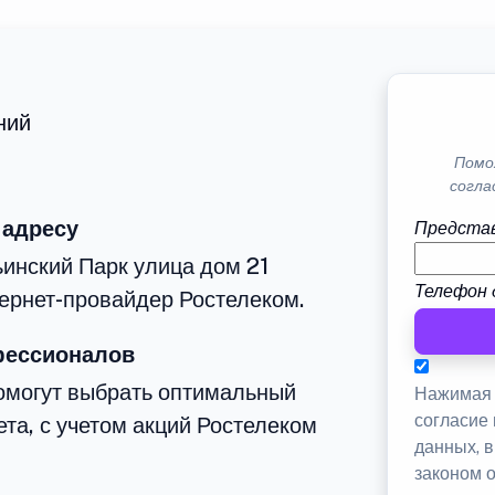
ний
Помо
согла
 адресу
Представ
инский Парк улица дом 21
Телефон 
тернет-провайдер Ростелеком.
фессионалов
омогут выбрать оптимальный
Нажимая 
согласие
та, с учетом акций Ростелеком
данных, 
законом 