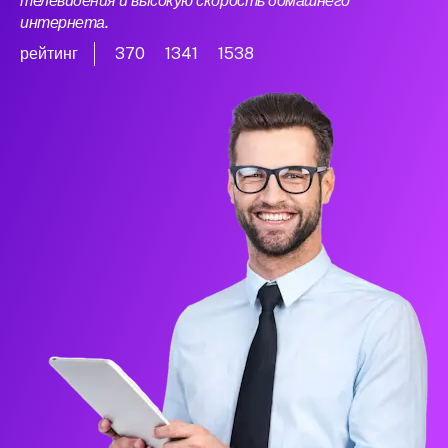
телевидения и высокую скорость домашнего
интернета.
рейтинг
370
1341
1538