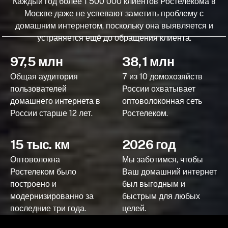
Каждый год более 1 500 000 клиентов Ростелекома в
Москве даже не успевают заметить проблему с
домашним интернетом, поскольку она выявляется и
устраняется ещё до обращения клиента.
97,5 млн
38,1 млн
Общая аудитория
7 из 10 домохозяйств
пользователей
России охватывает
домашнего интернета в
оптоволоконная сеть
России старше 12 лет.
Ростелеком.
15 тыс. км
2026 год
Оптоволокна
Мы заботимся, чтобы
Ростелеком было
Ваш домашний интернет
построено и
был выгодным и
модернизированно за
быстрым для любых
последние три года.
целей.