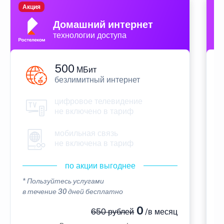
Акция
П
Домашний интернет
технологии доступа
500
МБит
безлимитный интернет
цифровое телевидение
не включено в тариф
мобильная связь
не включена в тариф
по акции выгоднее
* Пользуйтесь услугами
*
в течение 30 дней бесплатно
в
0
650 рублей
/в месяц