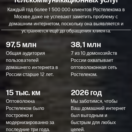
Каждый год более 1 500 000 клиентов Ростелекома в
Москве даже не успевают заметить проблему с
домашним интернетом, поскольку она выявляется и
устраняется ещё до обращения клиента.
97,5 млн
38,1 млн
Общая аудитория
7 из 10 домохозяйств
пользователей
России охватывает
домашнего интернета в
оптоволоконная сеть
России старше 12 лет.
Ростелеком.
15 тыс. км
2026 год
Оптоволокна
Мы заботимся, чтобы
Ростелеком было
Ваш домашний интернет
построено и
был выгодным и
модернизированно за
быстрым для любых
последние три года.
целей.