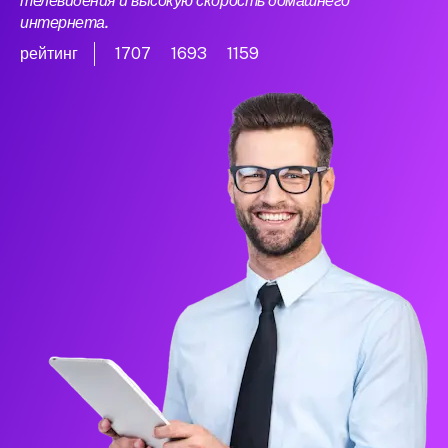
телевидения и высокую скорость домашнего
интернета.
рейтинг
1707
1693
1159