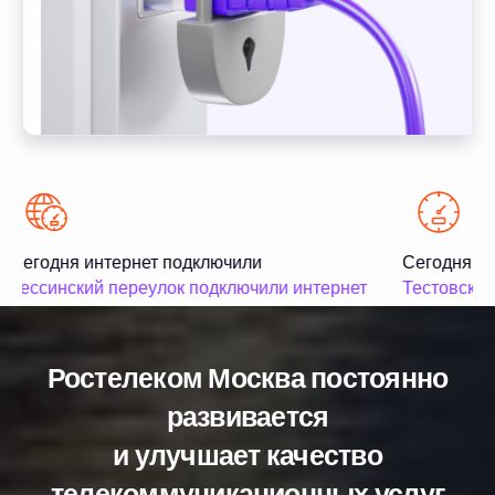
Сегодня интернет подключили
Сегодня ин
Тессинский переулок подключили интернет
Тестовская
Ростелеком Москва постоянно
развивается
и улучшает качество
телекоммуникационных услуг