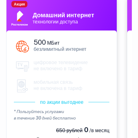
Акция
П
Домашний интернет
технологии доступа
500
МБит
безлимитный интернет
цифровое телевидение
не включено в тариф
мобильная связь
не включена в тариф
по акции выгоднее
* Пользуйтесь услугами
*
в течение 30 дней бесплатно
в
0
650 рублей
/в месяц