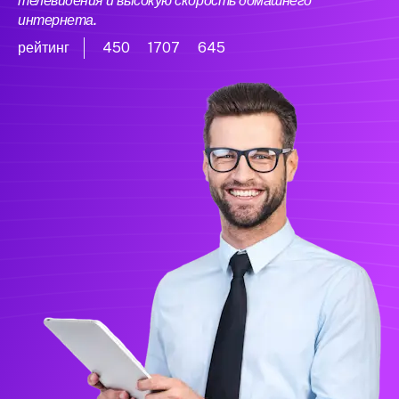
телевидения и высокую скорость домашнего
интернета.
рейтинг
450
1707
645