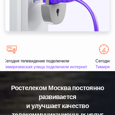
Сегодня телевидение подключили
Сегодня и
Тимирязевская улица подключили интернет
Тимирязев
Ростелеком Москва постоянно
развивается
и улучшает качество
телекоммуникационных услуг