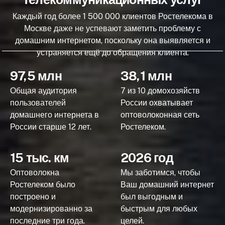
Каждый год более 1 500 000 клиентов Ростелекома в
Москве даже не успевают заметить проблему с
домашним интернетом, поскольку она выявляется и
устраняется ещё до обращения клиента.
97,5 млн
38,1 млн
Общая аудитория
7 из 10 домохозяйств
пользователей
России охватывает
домашнего интернета в
оптоволоконная сеть
России старше 12 лет.
Ростелеком.
15 тыс. км
2026 год
Оптоволокна
Мы заботимся, чтобы
Ростелеком было
Ваш домашний интернет
построено и
был выгодным и
модернизированно за
быстрым для любых
последние три года.
целей.