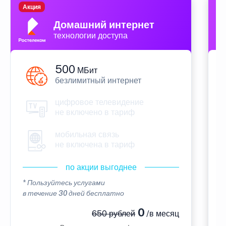
Акция
П
Домашний интернет
технологии доступа
500
МБит
безлимитный интернет
цифровое телевидение
не включено в тариф
мобильная связь
не включена в тариф
по акции выгоднее
* Пользуйтесь услугами
*
в течение 30 дней бесплатно
в
0
650 рублей
/в месяц