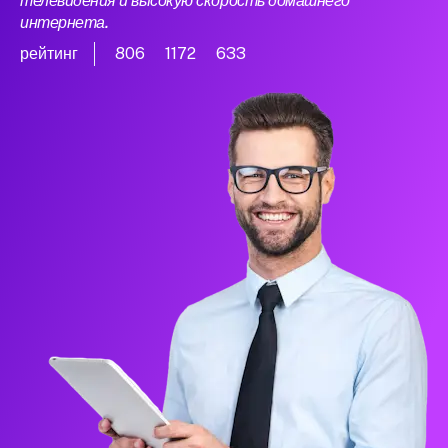
телевидения и высокую скорость домашнего
интернета.
рейтинг
806
1172
633