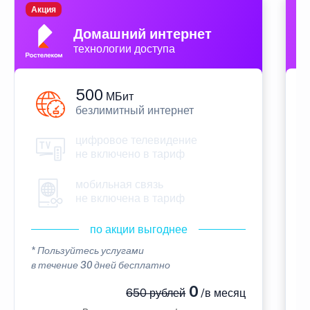
Акция
П
Домашний интернет
технологии доступа
500
МБит
безлимитный интернет
цифровое телевидение
не включено в тариф
мобильная связь
не включена в тариф
по акции выгоднее
* Пользуйтесь услугами
*
в течение 30 дней бесплатно
в
0
650 рублей
/в месяц