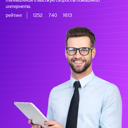
телевидения и высокую скорость домашнего
интернета.
рейтинг
1252
740
1613