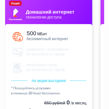
Акция
П
Домашний интернет
технологии доступа
500
МБит
безлимитный интернет
цифровое телевидение
не включено в тариф
мобильная связь
не включена в тариф
по акции выгоднее
* Пользуйтесь услугами
*
в течение 30 дней бесплатно
в
0
650 рублей
/в месяц