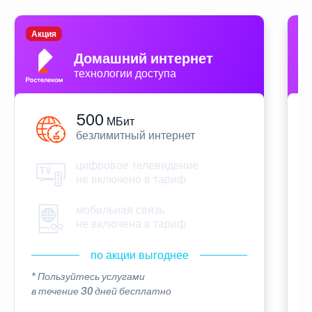
Акция
П
Домашний интернет
технологии доступа
500
МБит
безлимитный интернет
цифровое телевидение
не включено в тариф
мобильная связь
не включена в тариф
по акции выгоднее
* Пользуйтесь услугами
*
в течение 30 дней бесплатно
в