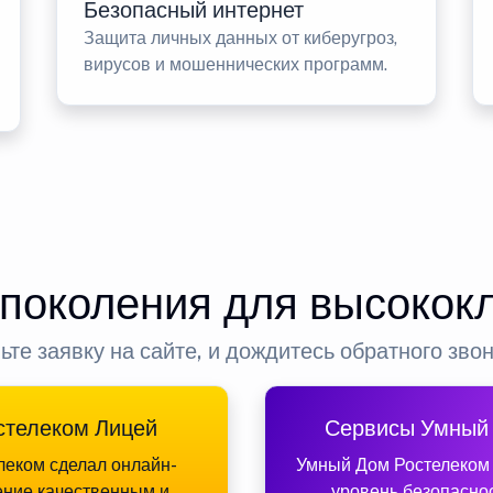
Безопасный интернет
Защита личных данных от киберугроз,
вирусов и мошеннических программ.
 поколения для высокок
ьте заявку на сайте, и дождитесь обратного зво
стелеком Лицей
Сервисы Умный
леком сделал онлайн-
Умный Дом Ростелеком
ение качественным и
уровень безопасно