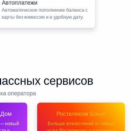
Автоплатежи
Автоматическое пополнение баланса с
карты без комиссии и в удобную дату.
лассных сервисов
нка оператора
 Дом
Ростелеком Бонус
 — новый
Больше впечатлений от новых
сти и
услуг Ростелекома и партнеров