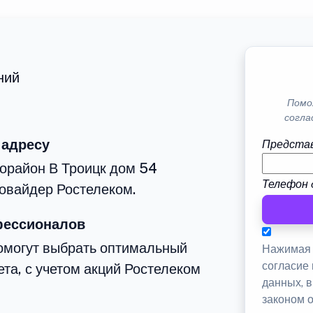
ний
Помо
согла
 адресу
Представ
орайон В Троицк дом 54
Телефон 
овайдер Ростелеком.
фессионалов
омогут выбрать оптимальный
Нажимая 
согласие
та, с учетом акций Ростелеком
данных, 
законом 