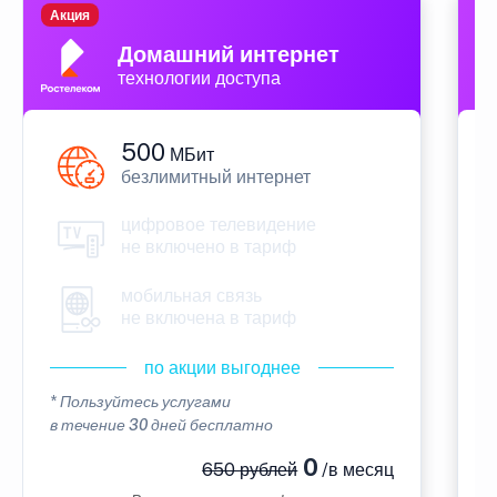
Акция
П
Домашний интернет
технологии доступа
500
МБит
безлимитный интернет
цифровое телевидение
не включено в тариф
мобильная связь
не включена в тариф
по акции выгоднее
* Пользуйтесь услугами
*
в течение 30 дней бесплатно
в
0
650 рублей
/в месяц