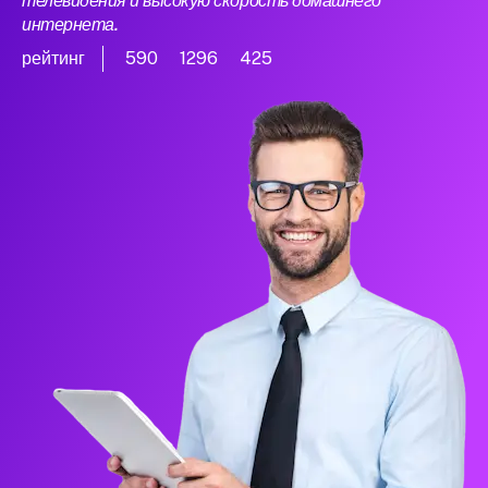
телевидения и высокую скорость домашнего
интернета.
рейтинг
590
1296
425